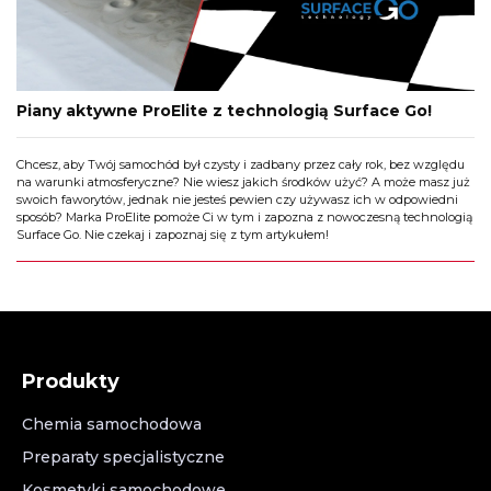
Piany aktywne ProElite z technologią Surface Go!
Chcesz, aby Twój samochód był czysty i zadbany przez cały rok, bez względu
na warunki atmosferyczne? Nie wiesz jakich środków użyć? A może masz już
swoich faworytów, jednak nie jesteś pewien czy używasz ich w odpowiedni
sposób? Marka ProElite pomoże Ci w tym i zapozna z nowoczesną technologią
Surface Go. Nie czekaj i zapoznaj się z tym artykułem!
Produkty
Chemia samochodowa
Preparaty specjalistyczne
Kosmetyki samochodowe