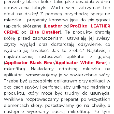
pierwotny blask i kolor, takie jakie posiadała w dniu
opuszczenia fabryki. Warto więc zatrzymać ten
efekt na dłużej! Z pomocą przychodzą specjalne
mleczka i preparaty konserwujące do pielęgnacji
tapicerki skórzanej (
Leather
od
ProElite
i
LEATHER
CREME
od
Elite Detailer
). Te produkty chronią
skórę przed zabrudzeniami, utrwalają jej świeży,
czysty wygląd oraz dostarczają odżywienie, co
wydłuża jej trwałość. Jak to zrobić? Najłatwiej i
najskuteczniej zastosować aplikator z gąbką
(
Applicator Black Bear
/
Applicator White Bear
) i
mikrofibrą. Nakładamy odrobinę mleczka na
aplikator i wmasowujemy je w powierzchnię skóry.
Trzeba być szczególnie delikatnym przy aplikacji w
okolicach szwów i perforacji, aby uniknąć nadmiaru
produktu, który może być trudny do usunięcia.
Wnikliwie rozprowadzamy preparat po wszystkich
elementach skóry, pozostawiamy go na chwilę, a
następnie wycieramy suchą mikrofibrą. Po tym