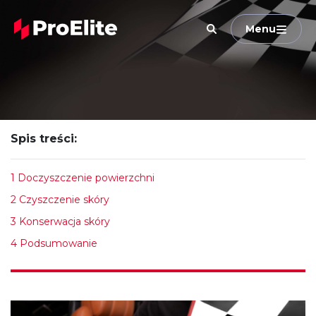
Menu
Spis treści:
1
Doczyszczenie powierzchni
2
Czyszczenie skóry
3
Konserwacja skóry
4
Podsumowanie