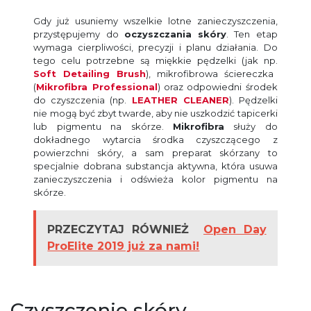
Gdy już usuniemy wszelkie lotne zanieczyszczenia,
przystępujemy do
oczyszczania skóry
. Ten etap
wymaga cierpliwości, precyzji i planu działania. Do
tego celu potrzebne są miękkie pędzelki (jak np.
Soft Detailing Brush
), mikrofibrowa ściereczka
(
Mikrofibra Professional
) oraz odpowiedni środek
do czyszczenia (np.
LEATHER CLEANER
). Pędzelki
nie mogą być zbyt twarde, aby nie uszkodzić tapicerki
lub pigmentu na skórze.
Mikrofibra
służy do
dokładnego wytarcia środka czyszczącego z
powierzchni skóry, a sam preparat skórzany to
specjalnie dobrana substancja aktywna, która usuwa
zanieczyszczenia i odświeża kolor pigmentu na
skórze.
PRZECZYTAJ RÓWNIEŻ
Open Day
ProElite 2019 już za nami!
Czyszczenie skóry