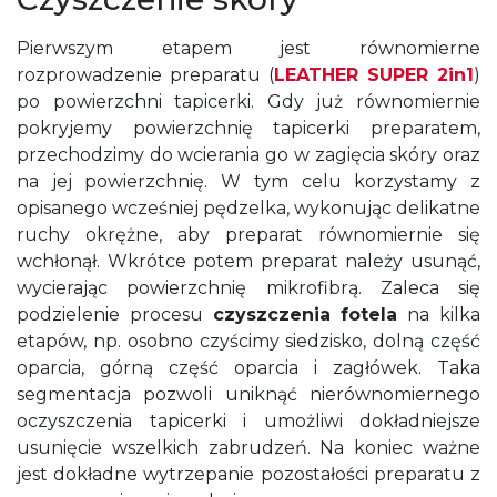
Pierwszym etapem jest równomierne
rozprowadzenie preparatu (
LEATHER SUPER 2in1
)
po powierzchni tapicerki. Gdy już równomiernie
pokryjemy powierzchnię tapicerki preparatem,
przechodzimy do wcierania go w zagięcia skóry oraz
na jej powierzchnię. W tym celu korzystamy z
opisanego wcześniej pędzelka, wykonując delikatne
ruchy okrężne, aby preparat równomiernie się
wchłonął. Wkrótce potem preparat należy usunąć,
wycierając powierzchnię mikrofibrą. Zaleca się
podzielenie procesu
czyszczenia fotela
na kilka
etapów, np. osobno czyścimy siedzisko, dolną część
oparcia, górną część oparcia i zagłówek. Taka
segmentacja pozwoli uniknąć nierównomiernego
oczyszczenia tapicerki i umożliwi dokładniejsze
usunięcie wszelkich zabrudzeń. Na koniec ważne
jest dokładne wytrzepanie pozostałości preparatu z