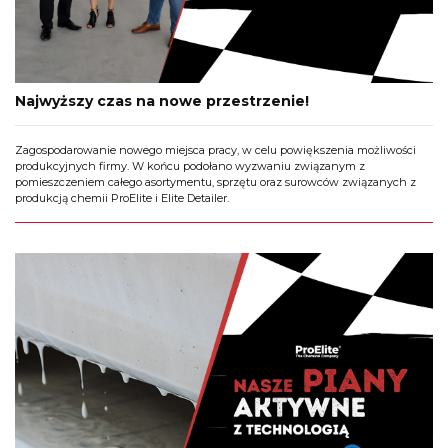
Najwyższy czas na nowe przestrzenie!
Zagospodarowanie nowego miejsca pracy, w celu powiększenia możliwości
produkcyjnych firmy. W końcu podołano wyzwaniu związanym z
pomieszczeniem całego asortymentu, sprzętu oraz surowców związanych z
produkcją chemii ProElite i Elite Detailer.