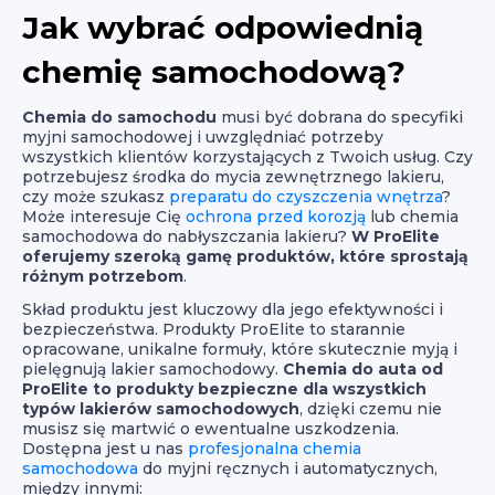
Jak wybrać odpowiednią
chemię samochodową?
Chemia do samochodu
musi być dobrana do specyfiki
myjni samochodowej i uwzględniać potrzeby
wszystkich klientów korzystających z Twoich usług. Czy
potrzebujesz środka do mycia zewnętrznego lakieru,
czy może szukasz
preparatu do czyszczenia wnętrza
?
Może interesuje Cię
ochrona przed korozją
lub chemia
samochodowa do nabłyszczania lakieru?
W ProElite
oferujemy szeroką gamę produktów, które sprostają
różnym potrzebom
.
Skład produktu jest kluczowy dla jego efektywności i
bezpieczeństwa. Produkty ProElite to starannie
opracowane, unikalne formuły, które skutecznie myją i
pielęgnują lakier samochodowy.
Chemia do auta od
ProElite to produkty bezpieczne dla wszystkich
typów lakierów samochodowych
, dzięki czemu nie
musisz się martwić o ewentualne uszkodzenia.
Dostępna jest u nas
profesjonalna chemia
samochodowa
do myjni ręcznych i automatycznych,
między innymi: