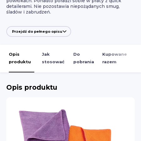
powłokach. Ponadto poradzi sobie w pracy z quick
detailerami. Nie pozostawia niepożądanych smug,
śladów i zabrudzeń.
Przejdź do pełnego opisu
Opis
Jak
Do
Kupowane
produktu
stosować
pobrania
razem
Opis produktu